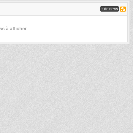
+ de news
 à afficher.