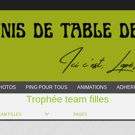
HOTOS
PING POUR TOUS
ANIMATIONS
ADHER
Trophée team filles
AM FILLES
PAGES