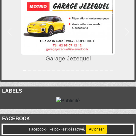
Précedent
Suiv
Garage Jezequel
LABELS
FACEBOOK
Facebook (like box) est désactivé.
Autoriser