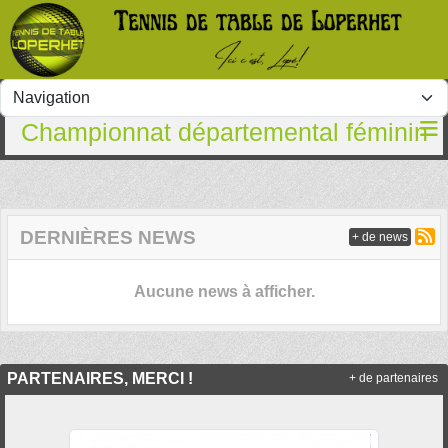
Panneau de gestion des cookies
Championnat départemental féminin
DERNIÈRES NEWS
+ de news
Aucune news à afficher.
PARTENAIRES, MERCI !
+ de partenaires