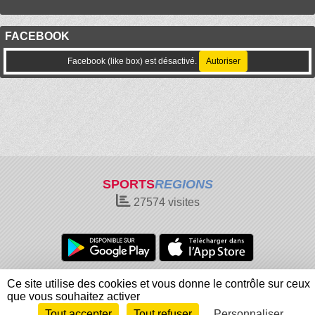
FACEBOOK
Facebook (like box) est désactivé.
Autoriser
SPORTS
REGIONS
27574
visites
Charte cookies
Gestion des cookies
Ce site utilise des cookies et vous donne le contrôle sur ceux
Informations légales
Signaler un contenu inapproprié
que vous souhaitez activer
Tout accepter
Tout refuser
Personnaliser
Envie de participer ?