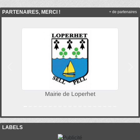
PARTENAIRES, MERCI !
+ de partenaires
Précedent
Suiv
Mairie de Loperhet
LABELS