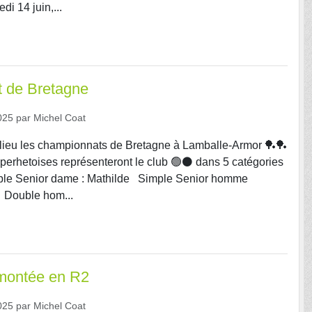
di 14 juin,...
 de Bretagne
025
par
Michel Coat
lieu les championnats de Bretagne à Lamballe-Armor 🏓🏓
loperhetoises représenteront le club 🟢⚫️ dans 5 catégories
mple Senior dame : Mathilde Simple Senior homme
 Double hom...
 montée en R2
025
par
Michel Coat