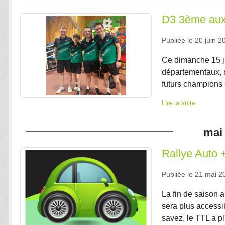
D3 3ème aux 
Publiée le
20 juin 2
Ce dimanche 15 ju
départementaux, n
futurs champions 
Lire la suite
mai
Rallye Auto
Publiée le
21 mai 2
La fin de saison a
sera plus accessi
savez, le TTL a p