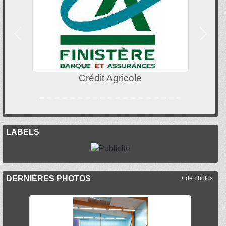
Précedent
Suivan
Fabien Plouidy
LABELS
DERNIÈRES PHOTOS
+ de photos