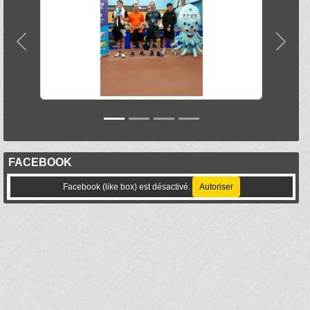
Précedent
Suiva
FACEBOOK
Facebook (like box) est désactivé.
Autoriser